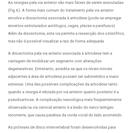
As cirurgias pela via anterior são mais fáceis de serem executadas
(Fig.6). A forma mais comum do tratamento pela via anterior
envolve a discectomia associada à artrodese (pode-se empregar
enxertos estruturados autólogos, cages, placas e parafusos).
Além da discectomia, esta via permite a ressecção dos osteófitos,
mas não é possível visualizar a raiz de forma adequada.
A discectomia pela via anterior associada à artrodese tem a
vantagem de imobilizar um segmento com alterações
degenerativas. Entretanto, acredita-se que os níveis móveis
adjacentes à área de artrodese possam ser submetidos a maior
estresse. Uma das possíveis complicações da artrodese tanto
quando a cirurgia é relizada por via anterior quanto posterior é a
pseudoartrose. A complicação neurológica mais freqüentemente
observada na via cervical anterior é a lesão do nervo laríngeo
recorrente, que causa paralisia da corda vocal do lado acometido.
As próteses de disco intervertebral foram desenvolvidas para