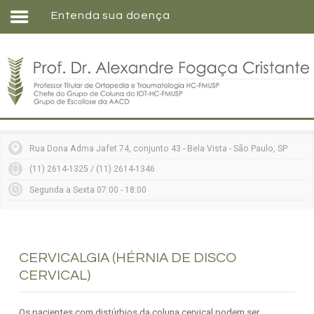
Entenda sua doença
Home
Formação
Entenda sua doença
Tratamentos
Matérias
Rua Dona Adma Jafet 74, conjunto 43 - Bela Vista - São Paulo, SP
Vídeos
(11) 2614-1325 / (11) 2614-1346
Consultórios
Segunda a Sexta 07:00 - 18:00
Contato
CERVICALGIA (HÉRNIA DE DISCO
CERVICAL)
Os pacientes com distúrbios da coluna cervical podem ser