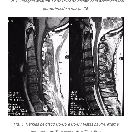
Fig. 2. Imagem axial em T2 de RNM de doente com hérnia cervical
comprimindo a raíz de C6.
Fig. 5. Hérnias de disco C5-C6 e C6-C7 vistas na RM, exame
ponderado em T1 a esquerda e T2 a direita.