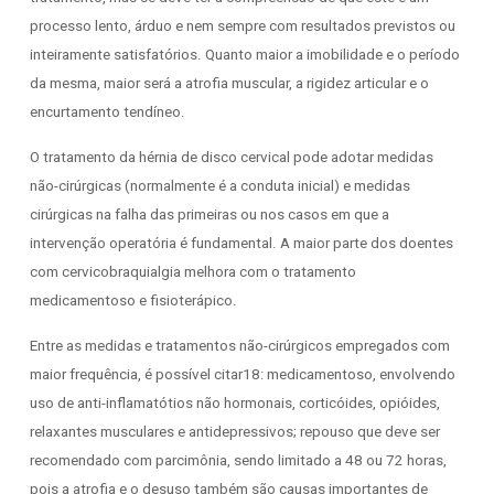
processo lento, árduo e nem sempre com resultados previstos ou
inteiramente satisfatórios. Quanto maior a imobilidade e o período
da mesma, maior será a atrofia muscular, a rigidez articular e o
encurtamento tendíneo.
O tratamento da hérnia de disco cervical pode adotar medidas
não-cirúrgicas (normalmente é a conduta inicial) e medidas
cirúrgicas na falha das primeiras ou nos casos em que a
intervenção operatória é fundamental. A maior parte dos doentes
com cervicobraquialgia melhora com o tratamento
medicamentoso e fisioterápico.
Entre as medidas e tratamentos não-cirúrgicos empregados com
maior frequência, é possível citar18: medicamentoso, envolvendo
uso de anti-inflamatótios não hormonais, corticóides, opióides,
relaxantes musculares e antidepressivos; repouso que deve ser
recomendado com parcimônia, sendo limitado a 48 ou 72 horas,
pois a atrofia e o desuso também são causas importantes de