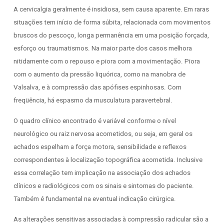
A cervicalgia geralmente é insidiosa, sem causa aparente. Em raras
situações tem início de forma súbita, relacionada com movimentos
bruscos do pescoço, longa permanência em uma posição forçada,
esforço ou traumatismos. Na maior parte dos casos melhora
nitidamente com o repouso e piora com a movimentação. Piora
com o aumento da pressão liquórica, como na manobra de
Valsalva, e à compressão das apófises espinhosas. Com
freqüência, há espasmo da musculatura paravertebral.
O quadro clínico encontrado é variável conforme o nível
neurológico ou raiz nervosa acometidos, ou seja, em geral os
achados espelham a força motora, sensibilidade e reflexos
correspondentes à localização topográfica acometida. Inclusive
essa correlação tem implicação na associação dos achados
clínicos e radiológicos com os sinais e sintomas do paciente.
Também é fundamental na eventual indicação cirúrgica.
As alterações sensitivas associadas à compressão radicular são a