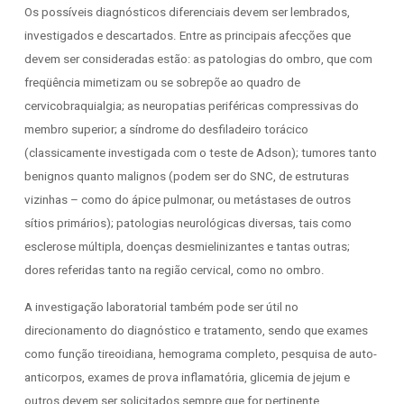
Os possíveis diagnósticos diferenciais devem ser lembrados,
investigados e descartados. Entre as principais afecções que
devem ser consideradas estão: as patologias do ombro, que com
freqüência mimetizam ou se sobrepõe ao quadro de
cervicobraquialgia; as neuropatias periféricas compressivas do
membro superior; a síndrome do desfiladeiro torácico
(classicamente investigada com o teste de Adson); tumores tanto
benignos quanto malignos (podem ser do SNC, de estruturas
vizinhas – como do ápice pulmonar, ou metástases de outros
sítios primários); patologias neurológicas diversas, tais como
esclerose múltipla, doenças desmielinizantes e tantas outras;
dores referidas tanto na região cervical, como no ombro.
A investigação laboratorial também pode ser útil no
direcionamento do diagnóstico e tratamento, sendo que exames
como função tireoidiana, hemograma completo, pesquisa de auto-
anticorpos, exames de prova inflamatória, glicemia de jejum e
outros devem ser solicitados sempre que for pertinente.