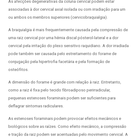
As afecções degenerativas da coluna cervical podem estar
associadas à dor cervical axial isolada ou com irradiação para um
ou ambos os membros superiores (cervicobraquialgia).
A braquialgia é mais frequentemente causada pela compressão de
uma raiz cervical por uma hérnia discal pósterol-lateral e a dor
cervical pela irritação do plexo sensitivo raquidiano. A dor irradiada
pode também ser causada pelo estreitamento do forame de
conjugação pela hipertrofia facetária e pela formação de
osteófitos.
A dimensão do forame é grande com relação à raiz. Entretanto,
como a raiz é fixa pelo tecido fibroadiposo perirradicular,
pequenas estenoses foraminais podem ser suficientes para
deflagrar sintomas radiculares.
As estenoses foraminais podem provocar efeitos mecânicos e
biológicos sobre as raízes. Como efeito mecânico, a compressão
e tração da raiz podem ser acentuadas pelo movimento cervical. A