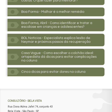
costas. O que fazer para melhorar?
Boa Forma - Malhar é o melhor remédio
Boa Forma, Abril - Como identificar e tratar a
escoliose em crianças e adolescentes?
BOL Notícias - Especialista explica lesão de
Neymar e próximos passos da recuperação
Casa Vogue - Como escolher o colchão ideal:
ortopedista dá dicas para evitar complicações
na coluna
Cinco dicas para evitar dores na coluna
CONSULTÓRIO
- BELA VISTA
Rua Dona Adma Jafet 74, conjunto 43
Bela Vista - São Paulo - SP