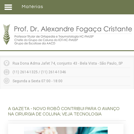
Matérias
Home
Formação
Entenda sua doença
Tratamentos
Matérias
Rua Dona Adma Jafet 74, conjunto 43 - Bela Vista - São Paulo, SP
Vídeos
(11) 2614-1325 / (11) 2614-1346
Consultórios
Segunda a Sexta 07:00 - 18:00
Contato
A GAZETA - NOVO ROBÔ CONTRIBUI PARA O AVANÇO
NA CIRURGIA DE COLUNA; VEJA TECNOLOGIA