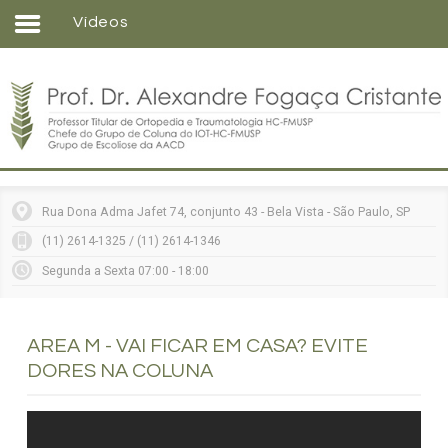
Vídeos
Home
Formação
Entenda sua doença
Tratamentos
Matérias
Rua Dona Adma Jafet 74, conjunto 43 - Bela Vista - São Paulo, SP
Vídeos
(11) 2614-1325 / (11) 2614-1346
Consultórios
Segunda a Sexta 07:00 - 18:00
Contato
AREA M - VAI FICAR EM CASA? EVITE
DORES NA COLUNA