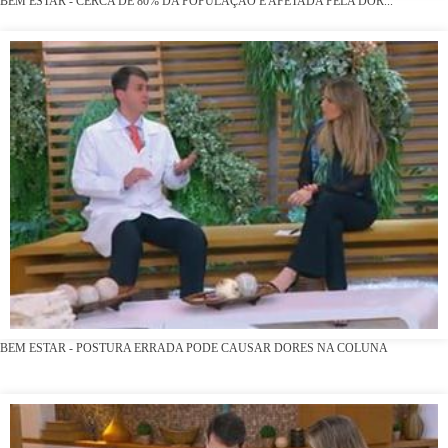
BEM ESTAR - CERCA DE 80% DA POPULAÇÃO É AFETADA PELA DOR...
BEM ESTAR - POSTURA ERRADA PODE CAUSAR DORES NA COLUNA