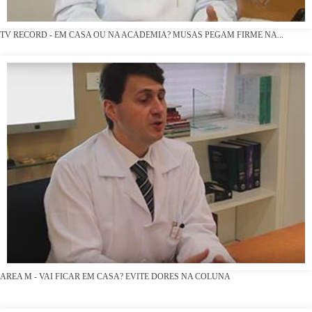
TV RECORD - EM CASA OU NA ACADEMIA? MUSAS PEGAM FIRME NA...
AREA M - VAI FICAR EM CASA? EVITE DORES NA COLUNA