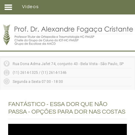
Vídeos
Home
Formação
Entenda sua doença
Tratamentos
Matérias
Rua Dona Adma Jafet 74, conjunto 43 - Bela Vista - São Paulo, SP
Vídeos
(11) 2614-1325 / (11) 2614-1346
Consultórios
Segunda a Sexta 07:00 - 18:00
Contato
FANTÁSTICO - ESSA DOR QUE NÃO
PASSA - OPÇÕES PARA DOR NAS COSTAS