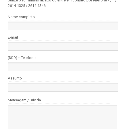
Utilize o formulário abaixo ou entre em contato por telefone - (11)
2614-1325 / 2614-1346
Nome completo
E-mail
(DDD) + Telefone
Assunto
Mensagem / Dúvida