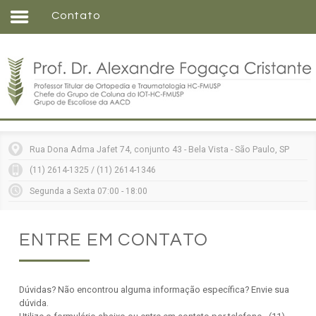
Contato
Home
Formação
Entenda sua doença
Tratamentos
Matérias
Rua Dona Adma Jafet 74, conjunto 43 - Bela Vista - São Paulo, SP
Vídeos
(11) 2614-1325 / (11) 2614-1346
Consultórios
Segunda a Sexta 07:00 - 18:00
Contato
ENTRE EM CONTATO
Dúvidas? Não encontrou alguma informação específica? Envie sua
dúvida.