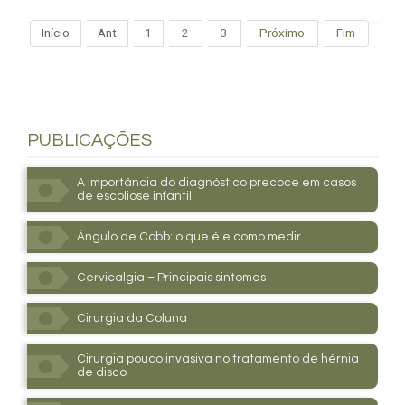
Início
Ant
1
2
3
Próximo
Fim
PUBLICAÇÕES
A importância do diagnóstico precoce em casos
de escoliose infantil
Ângulo de Cobb: o que é e como medir
Cervicalgia – Principais sintomas
Cirurgia da Coluna
Cirurgia pouco invasiva no tratamento de hérnia
de disco