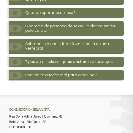
Quando operar escoliose?
Síndrome do pescoço de texto - a dor causada
pelo celular
Sobrepeso e obesidade fazem mal à coluna
vertebral
Tipos de escoliose: quais existem e diferenças
Usar salto alto faz mal para a coluna?
CONSULTÓRIO
- BELA VISTA
Rua Dona Adma Jafet 74, conjunto 43
Bela Vista - São Paulo - SP
CEP 01308-050