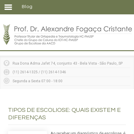
Blog
Home
Formação
Entenda sua doença
Tratamentos
Matérias
Rua Dona Adma Jafet 74, conjunto 43 - Bela Vista - São Paulo, SP
Vídeos
(11) 2614-1325 / (11) 2614-1346
Consultórios
Segunda a Sexta 07:00 - 18:00
Contato
TIPOS DE ESCOLIOSE: QUAIS EXISTEM E
DIFERENÇAS
Ao receber um diagnóstico de escoliose, é