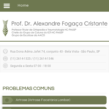
Home
Home
Formação
Entenda sua doença
Tratamentos
Matérias
Rua Dona Adma Jafet 74, conjunto 43 - Bela Vista - São Paulo, SP
Vídeos
(11) 2614-1325 / (11) 2614-1346
Consultórios
Segunda a Sexta 07:00 - 18:00
Contato
PROBLEMAS
COMUNS
Artrose (Artrose Facetária Lombar)