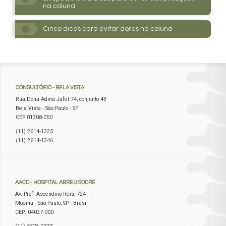
na coluna
Cinco dicas para evitar dores na coluna
CONSULTÓRIO
- BELA VISTA
Rua Dona Adma Jafet 74, conjunto 43
Bela Vista - São Paulo - SP
CEP 01308-050
(11) 2614-1325
(11) 2614-1346
AACD
- HOSPITAL ABREU SODRÉ
Av. Prof. Ascendino Reis, 724
Moema - São Paulo, SP - Brasil
CEP: 04027-000