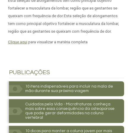
Esta seleção de alongamentos tem como principal objetivo
fortalecer a musculatura da lombar, região que as gestantes se
queixam com frequência de dor.Esta seleção de alongamentos
tem como principal objetivo fortalecer a musculatura da lombar,
região que as gestantes se queixam com frequência de dor.
Clique aqui
para visualizar a matéria completa
PUBLICAÇÕES
10 itens indispensáveis para incluir na mala de
mão durante sua próxima viagem
Cuidados pela Vida - Microfraturas: conheça
mais sobre essa consequência da osteoporose
que pode gerar deformidades na coluna
vertebral
10 dicas para manter a coluna jovem por mais