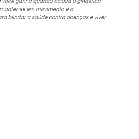
e você ganha quando coloca a ginástica
, manter-se em movimento é a
 blindar a saúde contra doenças e viver