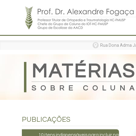
Home
Formação
Entenda sua doença
Rua Dona Adma Jafe
Tratamentos
Matérias
MATÉRIAS
Vídeos
Consultórios
SOBRE COLUN
Contato
PUBLICAÇÕES
Especialista da coluna e suas defor
10 itens indispensáveis para incluir na