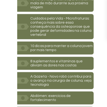
mala de mão durante sua próxima
viagem
Cuidados pela Vida - Microfraturas:
conheça mais sobre essa
consequência da osteoporose que
pode gerar deformidades na coluna
vertebral
10 dicas para manter a coluna jovem
por mais tempo
8 suplementos e vitaminas que
aliviam as dores nas costas
A Gazeta - Novo robô contribui para
o avanço na cirurgia de coluna; veja
tecnologia
Abdômen: exercícios de
fortalecimento